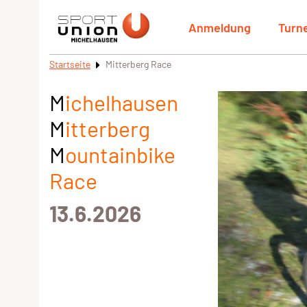
Anmeldung
Turn
Startseite
Mitterberg Race
M
ichelhausen
M
itterberg
M
ountainbike
Race
13.6.2026