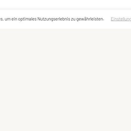
s, um ein optimales Nutzungserlebnis zu gewährleisten.
Einstellun
Kontaktadressen
Schnellzugriff
Meta
Kontakt
Turnen & Fitness
Impressum
Vorstand
Jiu Jitsu
Datenschutzerkläru
Team
Tennis
Mitterberg Race