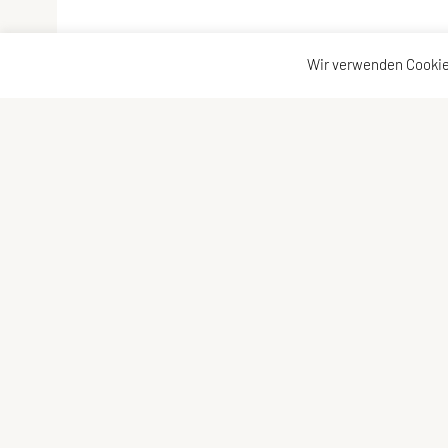
Wir verwenden Cookie
SPORTUNION MICHELHAUSEN
Bergfeldgasse 4, 3451 Michelhausen
E-Mail:
sportunion.michelhausen@gmail.com
ZVR-Zahl: 098512584